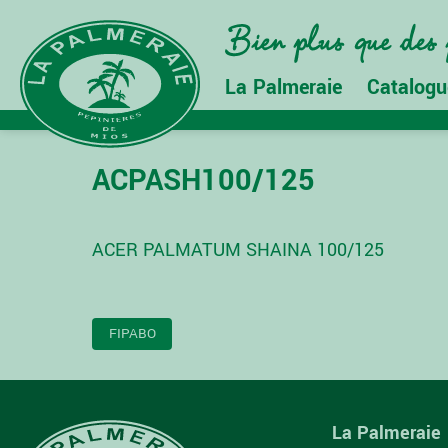
La Palmeraie
Catalogu
ACPASH100/125
ACER PALMATUM SHAINA 100/125
NAVIGATION
FIPABO
DE
L’ARTICLE
La Palmeraie