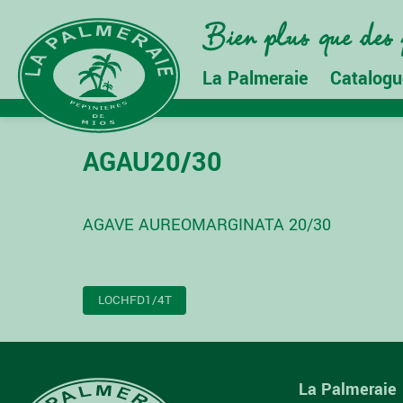
La Palmeraie
Catalogu
AGAU20/30
AGAVE AUREOMARGINATA 20/30
NAVIGATION
LOCHFD1/4T
DE
L’ARTICLE
La Palmeraie