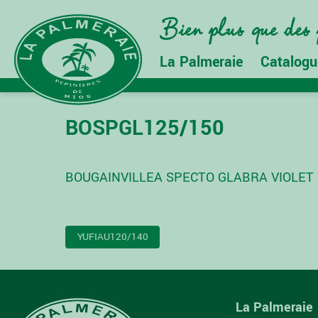
La Palmeraie
Catalogu
BOSPGL125/150
BOUGAINVILLEA SPECTO GLABRA VIOLET 
NAVIGATION
YUFIAU120/140
DE
L’ARTICLE
La Palmeraie