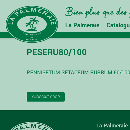
La Palmeraie
Catalogu
PESERU80/100
PENNISETUM SETACEUM RUBRUM 80/10
NAVIGATION
YURO80/100CP
DE
L’ARTICLE
La Palmeraie