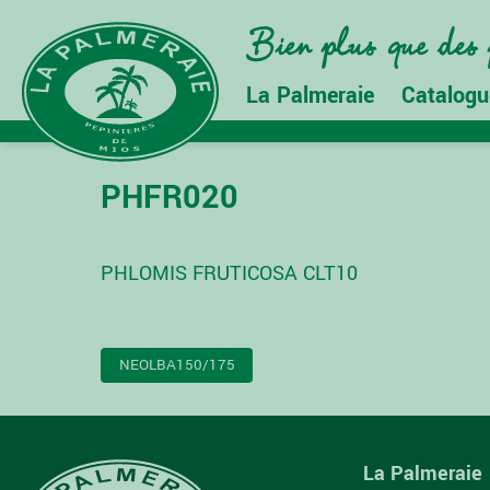
La Palmeraie
Catalogu
PHFR020
PHLOMIS FRUTICOSA CLT10
NAVIGATION
NEOLBA150/175
DE
L’ARTICLE
La Palmeraie