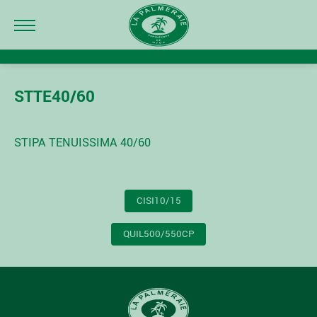
STTE40/60
STIPA TENUISSIMA 40/60
NAVIGATION
CISI10/15
DE
L’ARTICLE
QUIL500/550CP