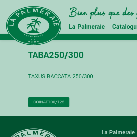
La Palmeraie
Catalogu
TABA250/300
TAXUS BACCATA 250/300
NAVIGATION
COINAT100/125
DE
L’ARTICLE
La Palmeraie