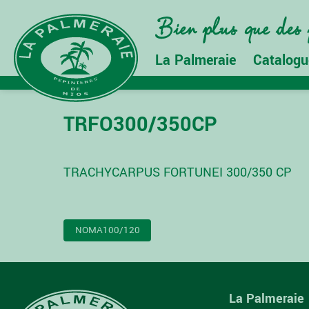
La Palmeraie
Catalogu
TRFO300/350CP
TRACHYCARPUS FORTUNEI 300/350 CP
NAVIGATION
NOMA100/120
DE
L’ARTICLE
La Palmeraie