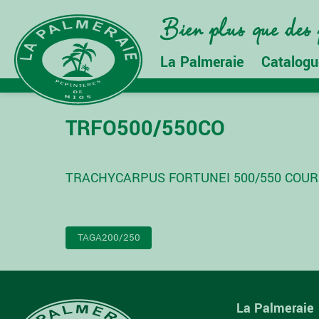
La Palmeraie
Catalogu
TRFO500/550CO
TRACHYCARPUS FORTUNEI 500/550 COU
NAVIGATION
TAGA200/250
DE
L’ARTICLE
La Palmeraie