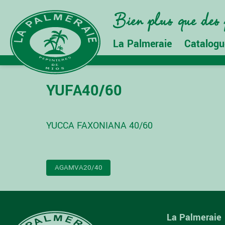
La Palmeraie
Catalogu
YUFA40/60
YUCCA FAXONIANA 40/60
NAVIGATION
AGAMVA20/40
DE
L’ARTICLE
La Palmeraie