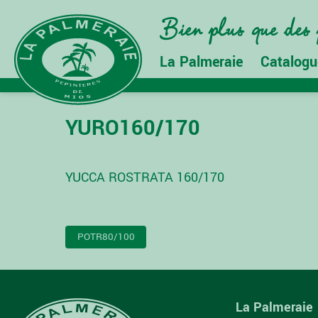
La Palmeraie
Catalogu
YURO160/170
YUCCA ROSTRATA 160/170
NAVIGATION
POTR80/100
DE
L’ARTICLE
La Palmeraie