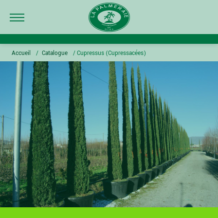
Accueil
/
Catalogue
/
Cupressus (Cupressacées)