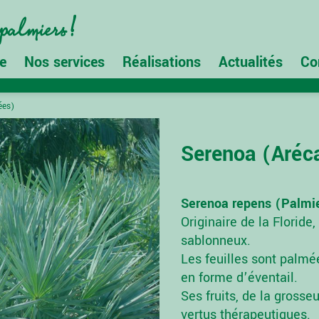
e
Nos services
Réalisations
Actualités
Co
ées)
Serenoa (Aréc
Serenoa repens (Palmier
Originaire de la Floride,
sablonneux.
Les feuilles sont palmé
en forme d’éventail.
Ses fruits, de la grosse
vertus thérapeutiques.