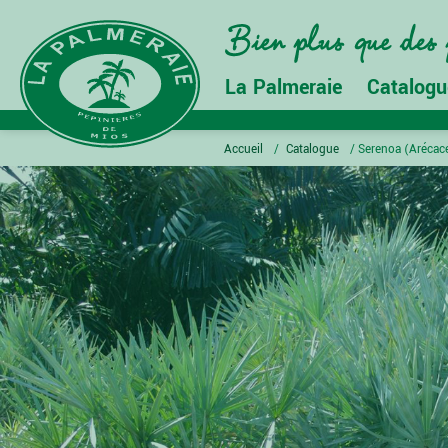
La Palmeraie
Catalogu
Accueil
/
Catalogue
/
Serenoa (Arécac