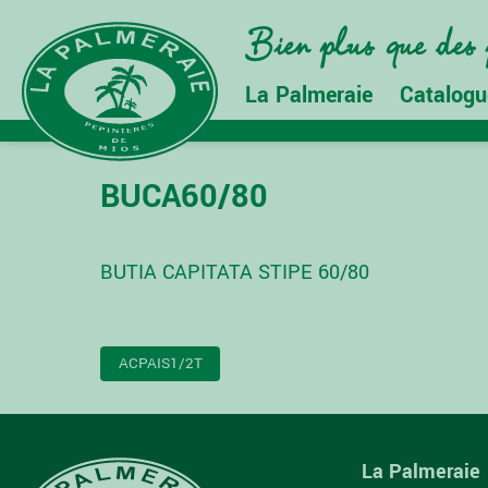
La Palmeraie
Catalogu
BUCA60/80
BUTIA CAPITATA STIPE 60/80
NAVIGATION
ACPAIS1/2T
DE
L’ARTICLE
La Palmeraie